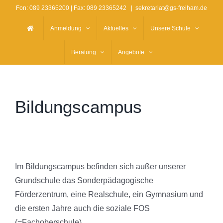
Zum
Fon:
089 23365200
| Fax: 089 23365242
|
sekretariat@gs-freiham.de
Inhalt
Anmeldung
Aktuelles
Unsere Schule
springen
Beratung
Angebote
Bildungscampus
Im Bildungscampus befinden sich außer unserer
Grundschule das Sonderpädagogische
Förderzentrum, eine Realschule, ein Gymnasium und
die ersten Jahre auch die soziale FOS
(=Fachoberschule).